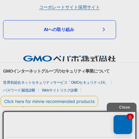
コーポレートサイト
採用サイト
AIへの取り組み
GMOインターネットグループのセキュリティ事業について
世界初総合ネットセキュリティサービス「GMOセキュリティ24」
パスワード漏洩診断
Webサイトリスク診断
セキュリティ相談AIチャットボット
実在証明・盗聴対策
サイバー攻撃対策（GMOサイバーセキュリティ byイエラエ）
サイバー攻撃対策（GMO Flatt Security）
なりすまし対策
セキュリティ事業の軌跡