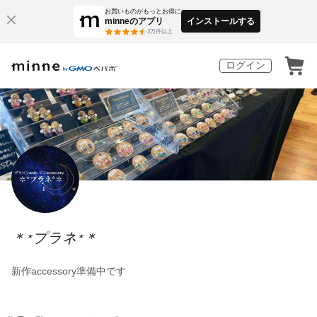
お買いものがもっとお得に
minneのアプリ
インストールする
3
万件以上
ログイン
＊*プラネ*＊
新作accessory準備中です