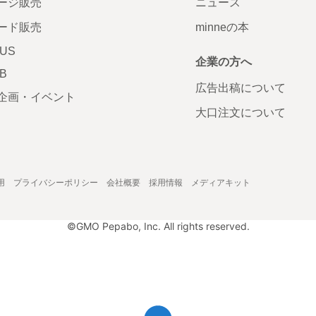
ージ販売
ニュース
ード販売
minneの本
LUS
企業の方へ
AB
広告出稿について
企画・イベント
大口注文について
用
プライバシーポリシー
会社概要
採用情報
メディアキット
©GMO Pepabo, Inc. All rights reserved.