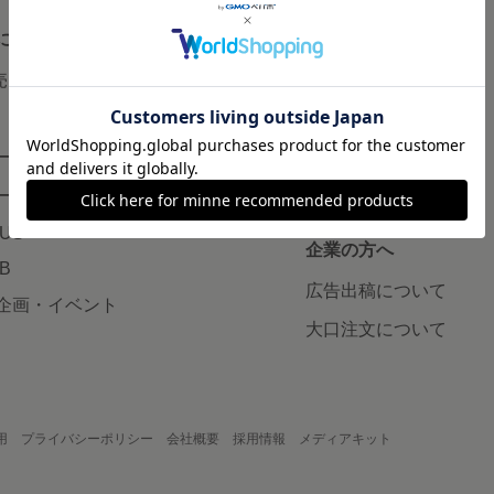
について
読みもの
で売りたい
minneとものづくりと
minne学習帖
ージ販売
ニュース
ード販売
minneの本
LUS
企業の方へ
AB
広告出稿について
企画・イベント
大口注文について
用
プライバシーポリシー
会社概要
採用情報
メディアキット