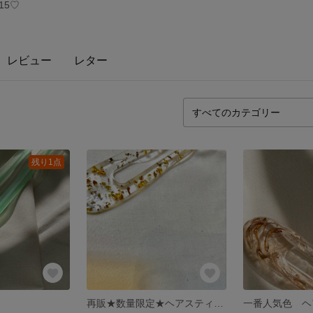
415♡
レビュー
レター
残り1点
再販★数量限定★ヘアスティック★ヘアアクセサリー★かんざし