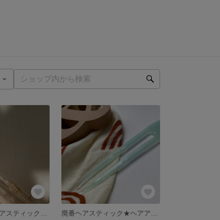
一番人気色 ヘアスティック かんざし ニュアンスカラー レジン
廃番ヘアスティック★ヘアアクセサリー★かんざし★U字スティック