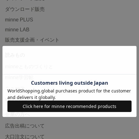
ダウンロード販売
minne PLUS
minne LAB
販売支援企画・イベント
読みもの
minneとものづくりと
minne学習帖
ニュース
minneの本
企業の方へ
広告出稿について
大口注文について