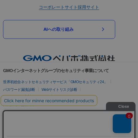
コーポレートサイト
採用サイト
AIへの取り組み
GMOインターネットグループのセキュリティ事業について
世界初総合ネットセキュリティサービス「GMOセキュリティ24」
パスワード漏洩診断
Webサイトリスク診断
セキュリティ相談AIチャットボット
実在証明・盗聴対策
サイバー攻撃対策（GMOサイバーセキュリティ byイエラエ）
サイバー攻撃対策（GMO Flatt Security）
なりすまし対策
セキュリティ事業の軌跡