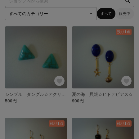
すべて
販売中
残り1点
シンプル タングル☆アクリルターコイズ ピアス
夏の海 貝殻☆ヒトデピアス☆
500円
900円
残り1点
残り1点