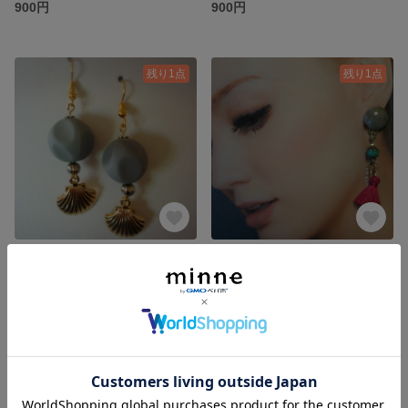
900円
900円
残り1点
残り1点
コロンと貝殻涼しげ 夏ピアス☆
オトナ☆ターコイズ×ピンクタッセル 華やかピアス☆
900円
1,600円
残り1点