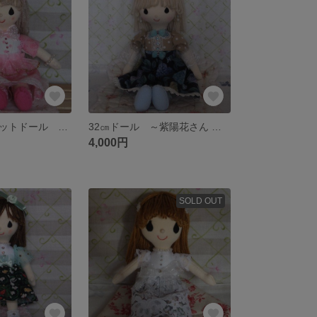
14.0㎝ マスコットドール ～ラブちゃん～ ＜送料込み＞
32㎝ドール ～紫陽花さん ～ 《送料込み》
4,000円
SOLD OUT