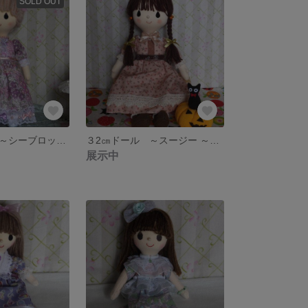
SOLD OUT
２４㎝ドール ～シーブロッサム～ 《送料込み》
３2㎝ドール ～スージー ～《送料込み》
展示中