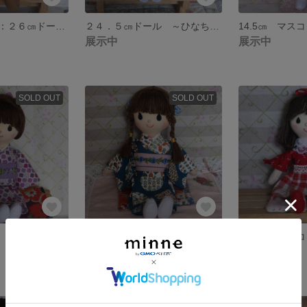
Ｓ様専用ページ：２６㎝ドール ～りさちゃん～ 《送料込み》
２４．５㎝ドール ～ひなちゃん～ 《送料込み》
展示中
展示中
SOLD OUT
SOLD OUT
２5．0㎝ドール ～和さん～ 《送料込み》
２４．５㎝ドール ～窓～ 《送料込み》
2,700円
1,450円