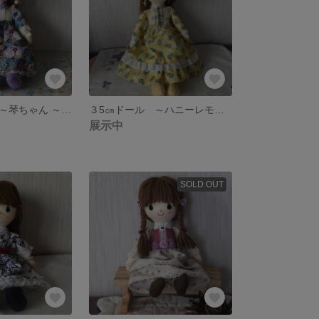
３４㎝ドール ～琴ちゃん ～《送料込み》
３5㎝ドール ～ハニーレモン ～《送料込み》
展示中
SOLD OUT