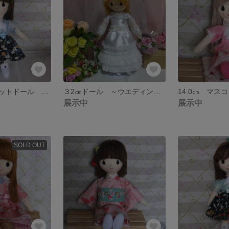
14.5㎝ マスコットドール 冬のベリー姉妹～ブルーちゃん～ ＜送料込み＞
３2㎝ドール ～ウエディングドレスのベル ～《送料込み》
展示中
展示中
SOLD OUT