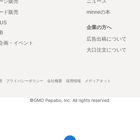
ージ販売
ニュース
ード販売
minneの本
LUS
企業の方へ
AB
広告出稿について
企画・イベント
大口注文について
用
プライバシーポリシー
会社概要
採用情報
メディアキット
©GMO Pepabo, Inc. All rights reserved.