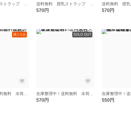
送料無料 授乳ストラップ 授乳ネックレス（すみれ色花柄 Wガーゼ生地）
送料無料 授乳ストラップ 授乳ネックレス（ブラック無地）
570円
570円
残り1点
SOLD OUT
在庫整理中！送料無料 水筒肩紐カバー ロング（生成りの星柄）一点のみ!
在庫整理中！送料無料 水筒肩紐カバー（水色ストライプ柄）
570円
550円