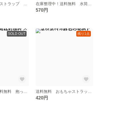
送料無料 授乳ストラップ 授乳ネックレス（生成の星柄）
在庫整理中！送料無料 水筒肩紐カバー（モンスター柄）
570円
SOLD OUT
残り1点
在庫整理中！送料無料 抱っこ紐よだれカバー スモールサイズ（アリス柄）送料無料
送料無料 おもちゃストラップ（薄緑色の花柄）
420円