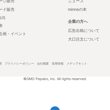
ージ販売
ニュース
ード販売
minneの本
LUS
企業の方へ
AB
広告出稿について
企画・イベント
大口注文について
用
プライバシーポリシー
会社概要
採用情報
メディアキット
©GMO Pepabo, Inc. All rights reserved.