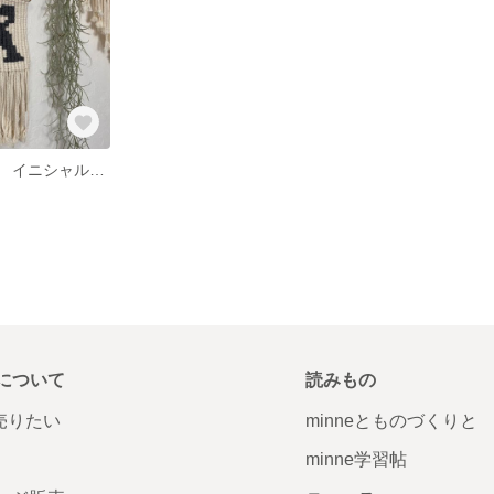
【Ｋ】マクラメ イニシャルタペストリー
について
読みもの
で売りたい
minneとものづくりと
minne学習帖