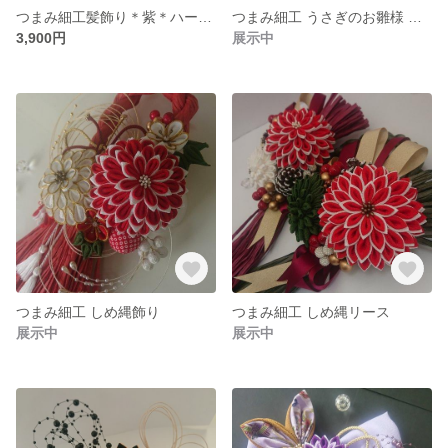
つまみ細工髪飾り＊紫＊ハーフアップなどに♪卒業式成人式七五三結婚式
つまみ細工 うさぎのお雛様 羽子板飾り ♪ひなまつり仕様⭐
3,900円
展示中
つまみ細工 しめ縄飾り
つまみ細工 しめ縄リース
展示中
展示中