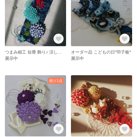
つまみ細工 短冊 飾り♪ 涼しげ～夏♪ お値下げしました
オーダー品 こどもの日*羽子板*
展示中
展示中
残り1点