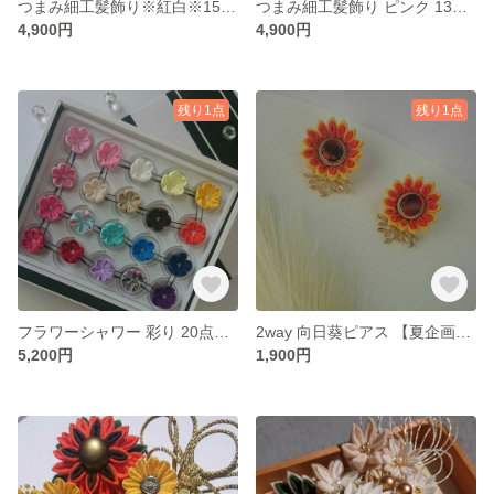
つまみ細工髪飾り※紅白※15点セット ～七五三、成人式、結婚式、前撮り、卒業式、謝恩会、入学式、和装
つまみ細工髪飾り ピンク 13点セット
4,900円
4,900円
残り1点
残り1点
フラワーシャワー 彩り 20点セット♪
2way 向日葵ピアス 【夏企画2022】
5,200円
1,900円