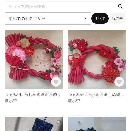
すべて
販売中
つまみ細工❇️しめ縄🎍正月飾り
つまみ細工❇️お正月🎍しめ縄飾り
展示中
展示中