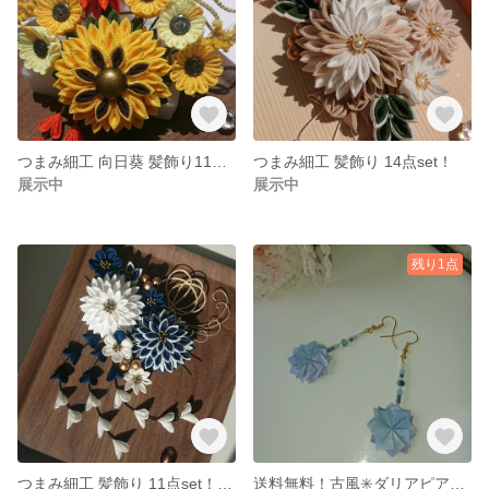
つまみ細工 向日葵 髪飾り11点set【夏企画2022】
つまみ細工 髪飾り 14点set！
展示中
展示中
残り1点
つまみ細工 髪飾り 11点set！ 成人式.卒業式.結婚式
送料無料！古風✳️ダリアピアス✳️