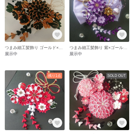
つまみ細工髪飾り ゴールド×ブラック 大人豪華16点セット 成人式卒業式結婚式前撮り
つまみ細工髪飾り 紫×ゴールド 豪華セット 七五三、成人式、前撮り、卒業式、謝恩会
展示中
展示中
残り1点
SOLD OUT