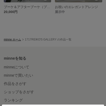
ブーケ＆アフターブーケ（プリザと造花）
お祝いのエレガントアレンジ
20,000円
展示中
minne ホーム
1717REIKO'S GALLERY の作品一覧
minneを知る
minneについて
minneで買いたい
作品をさがす
ショップをさがす
ランキング