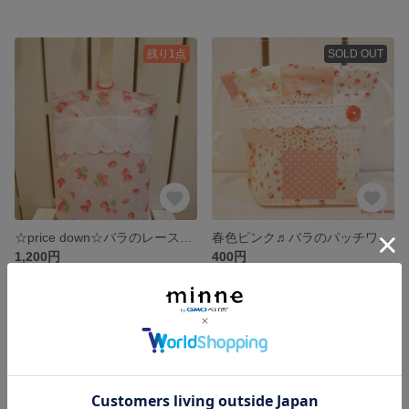
残り1点
SOLD OUT
☆price down☆バラのレースが華やかな♬ふんわりピンクいちごのシューズバッグ
春色ピンク♬バラのパッチワーク模様のコップ袋
1,200円
400円
残り1点