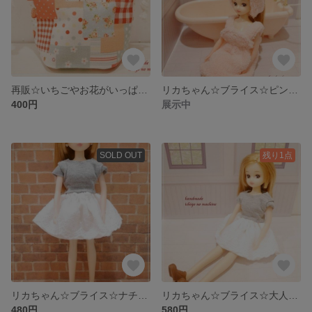
再販☆いちごやお花がいっぱいの♪パッチワーク風生地のコップ袋（お花レースver.）
リカちゃん☆ブライス☆ピンク色のバスローブワンピ＆バスターバンセット
400円
展示中
SOLD OUT
残り1点
リカちゃん☆ブライス☆ナチュラル可愛い♪お花レーススカート(送料無料)
リカちゃん☆ブライス☆大人カワイイグレーのトップス(送料無料)
480円
580円