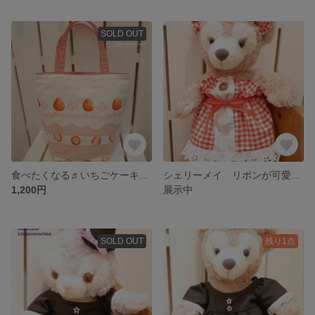
SOLD OUT
食べたくなる♬いちごケーキのおでかけバッグ♡
シェリーメイ リボンが可愛い赤チェックワンピース
1,200円
展示中
SOLD OUT
残り1点