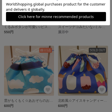
くるみボタンが可愛い♪ビスケットいっぱいのお弁当袋
スイーツデコみたいな♪ミルクチョコレートのお弁当袋 （トリオセット対応）
550円
展示中
残り1点
SOLD OUT
雲がもくもく☆あおぞらのお弁当袋 （トリオセット対応）
北欧風☆アイスキャンディー模様のお弁当袋 （トリオセット対応）
600円
600円