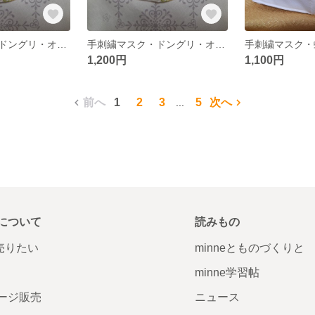
手刺繍マスク・ドングリ・オフホワイト・M・No.36
手刺繍マスク・ドングリ・オフホワイト・M又はS・No.36
1,200円
1,100円
前へ
1
2
3
5
次へ
...
について
読みもの
で売りたい
minneとものづくりと
minne学習帖
ージ販売
ニュース