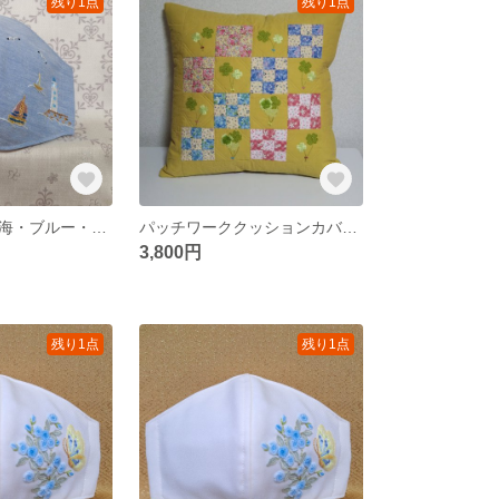
残り1点
残り1点
手刺繍マスク・海・ブルー・S・No.27
パッチワーククッションカバー・黄・クローバー
3,800円
残り1点
残り1点