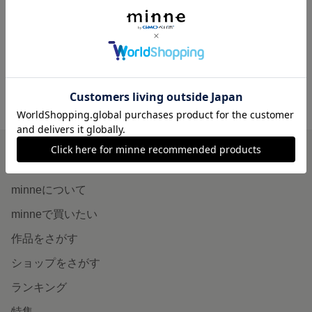
再販〜Open価格!!〜 おむつケーキ ミニおむつケーキ ナチュラル プチギフト お洒落 出産祝い
〜Open価格!! 〜 おむつケーキ ミニおむつケーキ 手書きメッセージ おしゃれギフト 出産祝い プチギフト
1,500円
1,500円
minne ホーム
PHOTOGENIC MONKEY の作品一覧
minneを知る
minneについて
minneで買いたい
作品をさがす
ショップをさがす
ランキング
特集