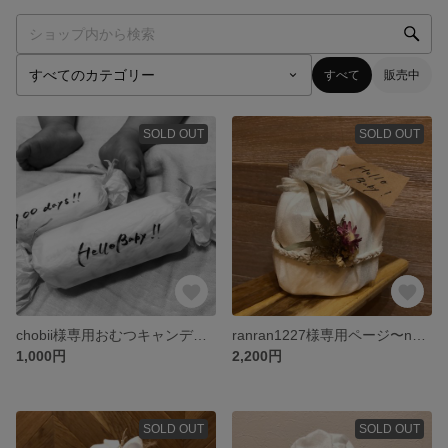
すべて
販売中
SOLD OUT
SOLD OUT
chobii様専用おむつキャンディー3本 出産祝い プチギフト お洒落 マンスリーカード 手書きメッセージ ドライフラワー
ranran1227様専用ページ〜new〜おむつケーキpink//white//herringboneミニおむつケーキ 手書きメッセージ おしゃれ
1,000円
2,200円
SOLD OUT
SOLD OUT