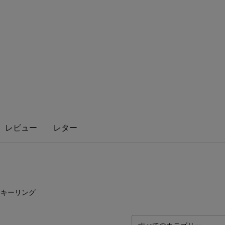
レビュー
レター
2
点
キーリング