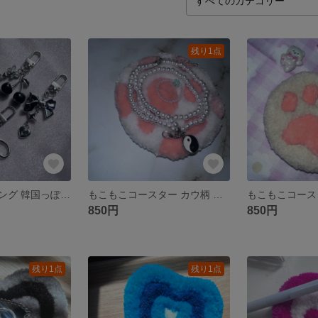
残り1点
シルバーキーリング 韓国っぽキーホルダー Y2Kチャーム
もこもこコースター カウ柄 ピンク パンチニードル アクセサリートレイ 滑り止め加工済
850円
850円
残り1点
残り1点