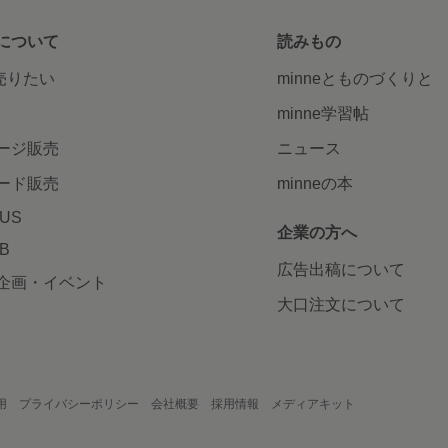
について
読みもの
で売りたい
minneとものづくりと
minne学習帖
ージ販売
ニュース
ード販売
minneの本
LUS
企業の方へ
AB
広告出稿について
企画・イベント
大口注文について
用
プライバシーポリシー
会社概要
採用情報
メディアキット