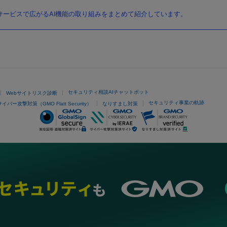
ービスで広がるAI機能の取り組みをまとめて紹介しています。
セキュリティ相談AIチャットボット
Webサイトリスク診断
セキュリティ事業の軌跡
サイバー攻撃対策（GMO Flatt Security）
なりすまし対策