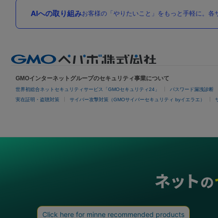
AIへの取り組み
お客様の「やりたいこと」をもっと手軽に。各サ
GMOインターネットグループのセキュリティ事業について
世界初総合ネットセキュリティサービス「GMOセキュリティ24」
パスワード漏洩診断
実在証明・盗聴対策
サイバー攻撃対策（GMOサイバーセキュリティ byイエラエ）