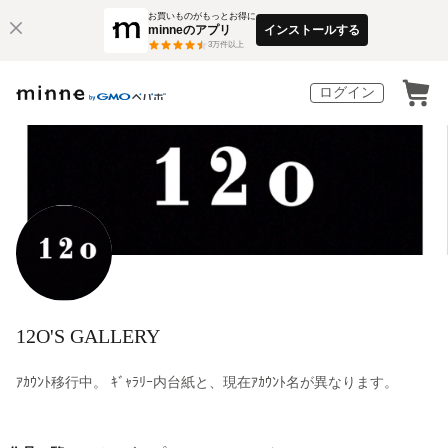
お買いものがもっとお得に
minneのアプリ
インストールする
3
万件以上
ログイン
12O'S GALLERY
ｱｶｳﾝﾄ移行中。 ｷﾞｬﾗﾘｰ内台紙と、現在ｱｶｳﾝﾄ名が異なります。