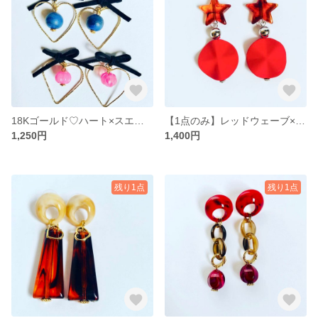
18Kゴールド♡ハート×スエードリボン
【1点のみ】レッドウェーブ×べっ甲カラー星☆
1,250円
1,400円
残り1点
残り1点