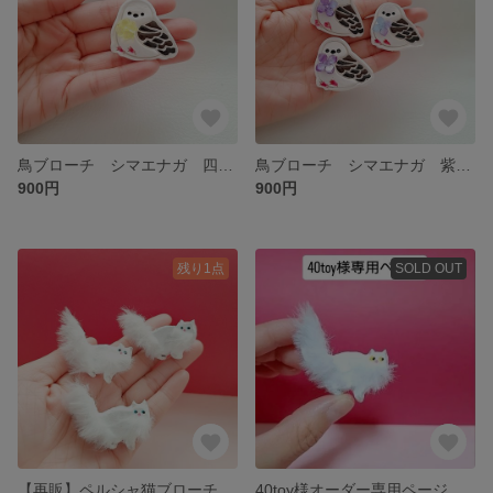
鳥ブローチ シマエナガ 四葉クローバー 黄色
鳥ブローチ シマエナガ 紫陽花 紫色
900円
900円
残り1点
SOLD OUT
【再販】ペルシャ猫ブローチ ふわもふ
40toy様オーダー専用ページ ペルシャ猫ブローチ イエローアイに変更品