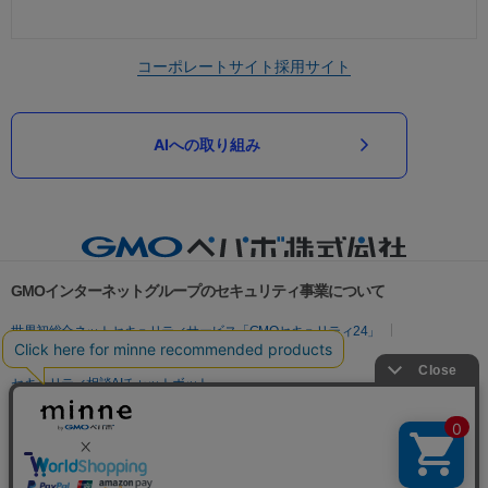
コーポレートサイト
採用サイト
AIへの取り組み
GMOインターネットグループのセキュリティ事業について
世界初総合ネットセキュリティサービス「GMOセキュリティ24」
パスワード漏洩診断
Webサイトリスク診断
セキュリティ相談AIチャットボット
実在証明・盗聴対策
サイバー攻撃対策（GMOサイバーセキュリティ byイエラエ）
サイバー攻撃対策（GMO Flatt Security）
なりすまし対策