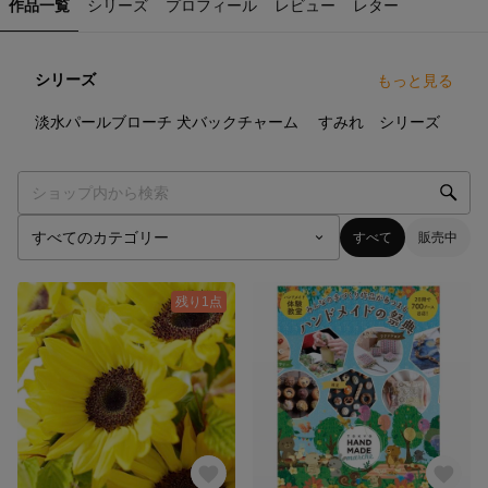
作品一覧
シリーズ
プロフィール
レビュー
レター
シリーズ
もっと見る
4
点
2
点
4
点
淡水パールブローチ
犬バックチャーム
すみれ シリーズ
すべて
販売中
残り1点