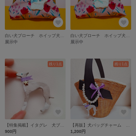
白い犬ブローチ ホイップ犬全身水色りぼん
白い犬ブローチ ホイップ犬全身 緑りぼん
展示中
展示中
残り1点
残り1点
【特集掲載】イタグレ 犬ブローチ スカーフ紫
【再販】犬バッグチャーム イタグレ
900円
1,200円