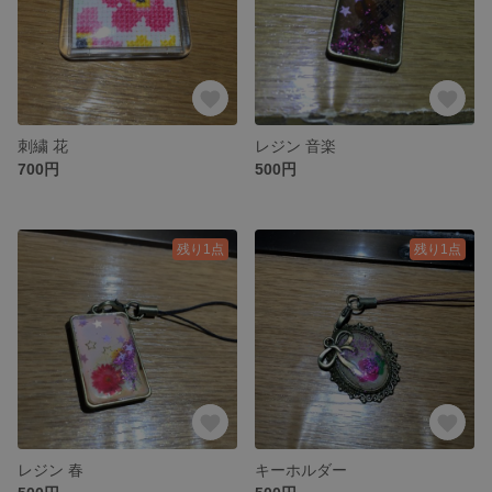
刺繍 花
レジン 音楽
700円
500円
残り1点
残り1点
レジン 春
キーホルダー