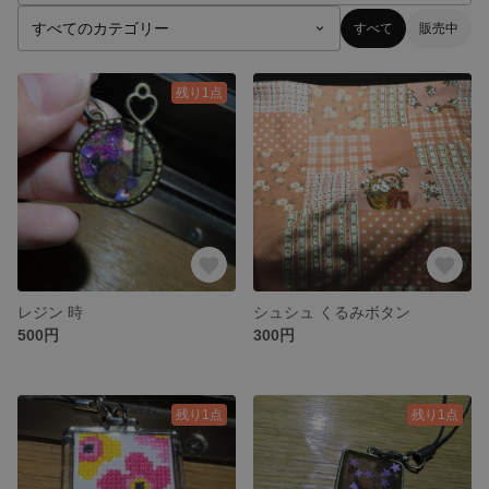
すべて
販売中
残り1点
レジン 時
シュシュ くるみボタン
500円
300円
残り1点
残り1点