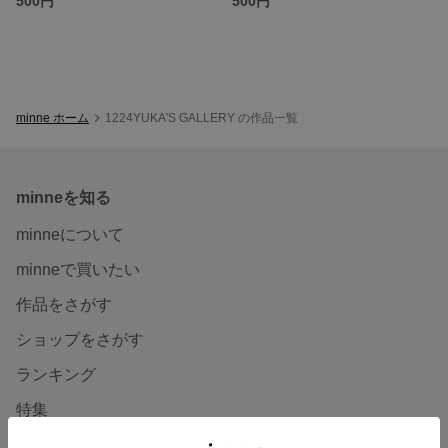
500円
500円
minne ホーム
1224YUKA'S GALLERY の作品一覧
minneを知る
minneについて
minneで買いたい
作品をさがす
ショップをさがす
ランキング
特集