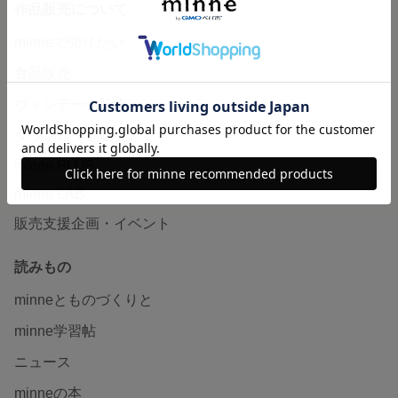
作品販売について
minneで売りたい
食品販売
ヴィンテージ販売
ダウンロード販売
minne PLUS
minne LAB
販売支援企画・イベント
読みもの
minneとものづくりと
minne学習帖
ニュース
minneの本