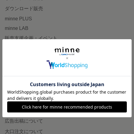
ダウンロード販売
minne PLUS
minne LAB
販売支援企画・イベント
読みもの
minneとものづくりと
minne学習帖
ニュース
minneの本
企業の方へ
広告出稿について
大口注文について