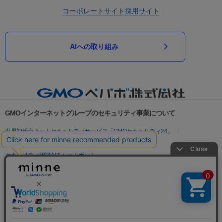
コーポレートサイト
採用サイト
AIへの取り組み
GMOインターネットグループのセキュリティ事業について
世界初総合ネットセキュリティサービス「GMOセキュリティ24」
パスワード漏洩診断
Webサイトリスク診断
セキュリティ相談AIチャットボット
実在証明・盗聴対策
サイバー攻撃対策（GMOサイバーセキュリティ byイエラエ）
サイバー攻撃対策（GMO Flatt Security）
なりすまし対策
セキュリティ事業の軌跡