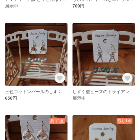
展示中
700円
三色コットンパールのしずく型ピアス
しずく型ビーズのトライアングルピアス(イヤリングに変更可)
650円
展示中
残り1点
残り1点