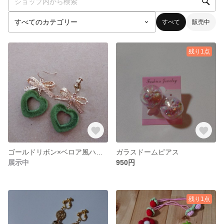
すべて
販売中
残り1点
ゴールドリボン×ベロア風ハート
ガラスドームピアス
展示中
950円
残り1点