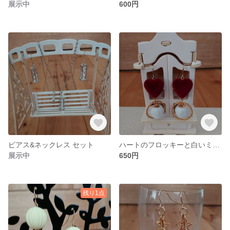
展示中
600円
ピアス&ネックレス セット
ハートのフロッキーと白いミニファーボールのピアス(イヤリングに変更可)
展示中
650円
残り1点