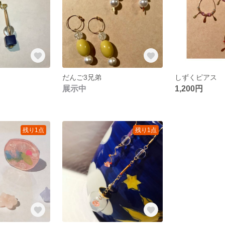
だんご3兄弟
しずくピアス
展示中
1,200円
残り1点
残り1点