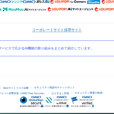
コーポレートサイト
採用サイト
ービスで広がるAI機能の取り組みをまとめて紹介しています。
セキュリティ相談AIチャットボット
Webサイトリスク診断
セキュリティ事業の軌跡
サイバー攻撃対策（GMO Flatt Security）
なりすまし対策