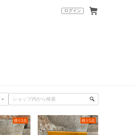
ログイン
残り1点
残り1点