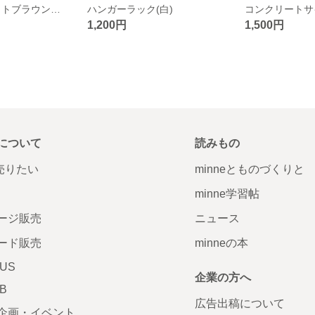
ローソファ(ライトブラウン、ホワイト)
ハンガーラック(白)
1,200円
1,500円
について
読みもの
で売りたい
minneとものづくりと
minne学習帖
ージ販売
ニュース
ード販売
minneの本
LUS
企業の方へ
AB
広告出稿について
企画・イベント