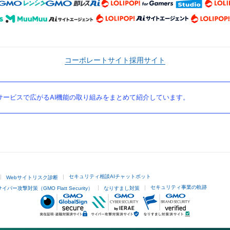
コーポレートサイト
採用サイト
ービスで広がるAI機能の取り組みをまとめて紹介しています。
セキュリティ相談AIチャットボット
Webサイトリスク診断
セキュリティ事業の軌跡
サイバー攻撃対策（GMO Flatt Security）
なりすまし対策