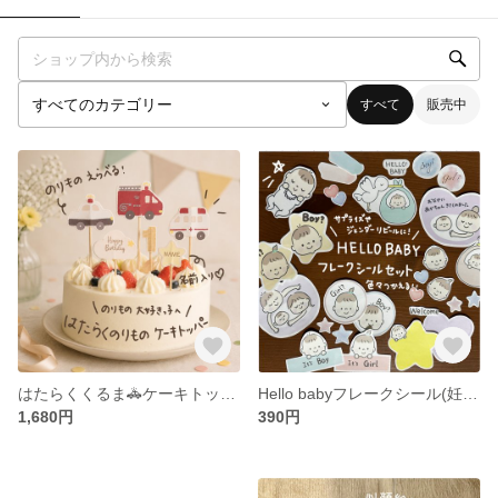
すべて
販売中
はたらくくるま🚓ケーキトッパー 名入れ対応 誕生日 飾り付け バースデイ
Hello babyフレークシール(妊娠サプライズ、ジェンダリビール )
1,680円
390円