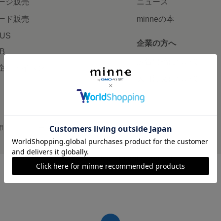
ージ販売
ニュース
ード販売
minneの本
LUS
企業の方へ
AB
広告出稿について
企画・イベント
大口注文について
用
プライバシーポリシー
会社概要
採用情報
メディアキット
©GMO Pepabo, Inc. All rights reserved.