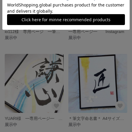
io112様 専用ページ ━筆文字立体命名書━
━専用ページ━ Instagram
展示中
展示中
YUARI様 ━専用ページ━ Instagram
＊筆文字命名書＊ A4サイズフレーム付きー送料無料ー
展示中
展示中