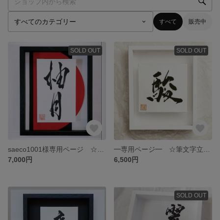
すべて
販売中
SOLD OUT
SOLD OUT
saeco1001様専用ページ ☆筆文字立体命名書☆
━専用ページ━ ☆筆文字立体命名書☆ 七五三 お七夜 お宮参り
7,000円
6,500円
SOLD OUT