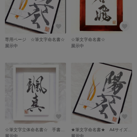
専用ページ ☆筆文字命名書☆
☆筆文字命名書☆
展示中
展示中
☆筆文字立体命名書☆ 手書きオーダーメイド命名書
★筆文字命名書★ A4サイズ フレーム付き－送料無料－
展示中
展示中