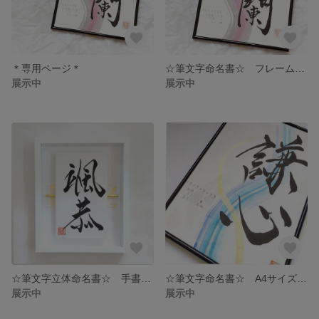
＊専用ページ＊
☆筆文字命名書☆ フレーム付きA4サイズー送料無料ー
展示中
展示中
☆筆文字立体命名書☆ 手書きのオーダーメイド命名書 七五三 お宮参り
☆筆文字命名書☆ A4サイズフレーム付き━送料無料━
展示中
展示中