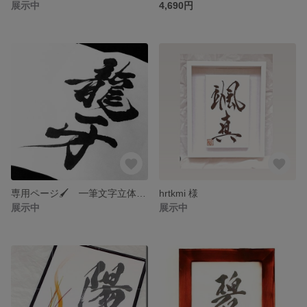
展示中
4,690円
専用ページ🖌 ━筆文字立体命名書━
hrtkmi 様
展示中
展示中