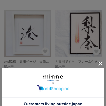
oks52様 専用ページ ☆筆文字立体命名書☆
＊専用です＊ フレーム付きA4サイズ送料無料
展示中
展示中