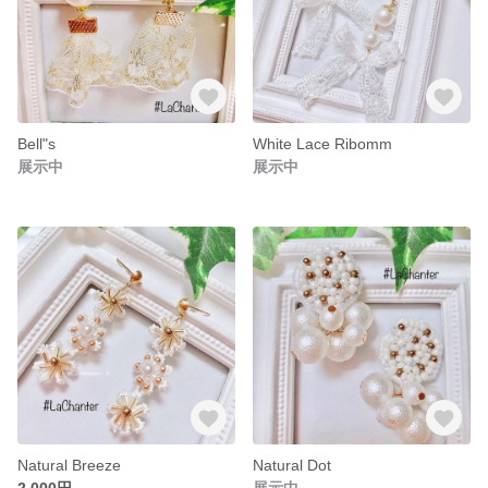
Bell"s
White Lace Ribomm
展示中
展示中
Natural Breeze
Natural Dot
2,000円
展示中