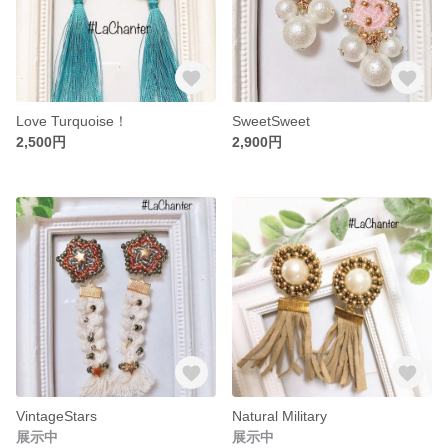
Love Turquoise！
SweetSweet
2,500円
2,900円
VintageStars
Natural Military
展示中
展示中