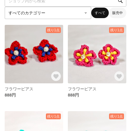
すべて
販売中
残り1点
残り1点
フラワーピアス
フラワーピアス
888円
888円
残り1点
残り1点