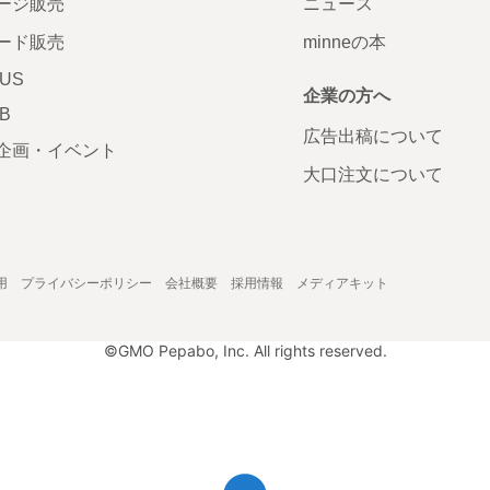
ージ販売
ニュース
ード販売
minneの本
LUS
企業の方へ
AB
広告出稿について
企画・イベント
大口注文について
用
プライバシーポリシー
会社概要
採用情報
メディアキット
©GMO Pepabo, Inc. All rights reserved.