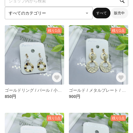
すべて
販売中
残り1点
残り1点
ゴールドリング / パール / 小ぶり / ピアス / イヤリング
ゴールド / メタルプレート / 綺麗め / ダブルフープ / ピアス /イヤリング
850円
900円
残り1点
残り1点