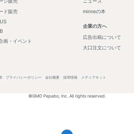
ージ販売
ニュース
ード販売
minneの本
LUS
企業の方へ
AB
広告出稿について
企画・イベント
大口注文について
用
プライバシーポリシー
会社概要
採用情報
メディアキット
©GMO Pepabo, Inc. All rights reserved.