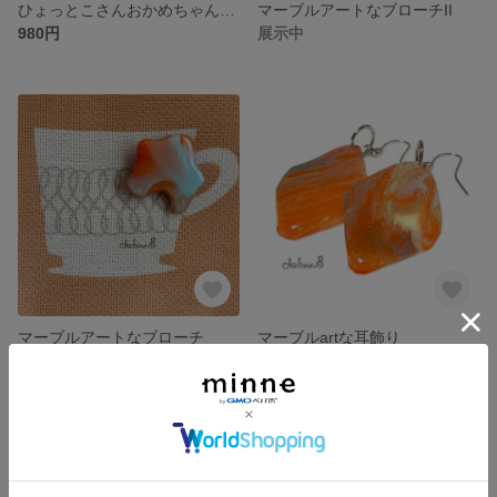
ひょっとこさんおかめちゃんブローチ⭐️セット
マーブルアートなブローチII
980円
展示中
マーブルアートなブローチ
マーブルartな耳飾り
展示中
展示中
残り1点
残り1点