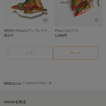
個性的⭐️Pizzaなアンブレラマーカー（ボトルマーカー）②
Pizza⭐️なピアス
展示中
1,300円
前へ
次へ
minne ホーム
chabuu.8 の作品一覧
minneを知る