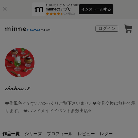
お買いものがもっとお得に
minneのアプリ
インストールする
3
万件以上
ログイン
chabuu.8
❤️作風色々です♪ごゆっくりご覧下さいませ♪ ❤️金具交換は無料で承
ります。 ❤️ハンドメイドイベント多数出店⭐️
作品一覧
シリーズ
プロフィール
レビュー
レター