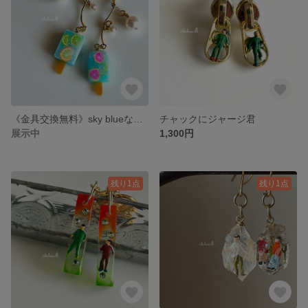
《金具交換無料》sky blueなアイスバー❤️
チャックにジャージ君
展示中
1,300円
残り1点
残り1点