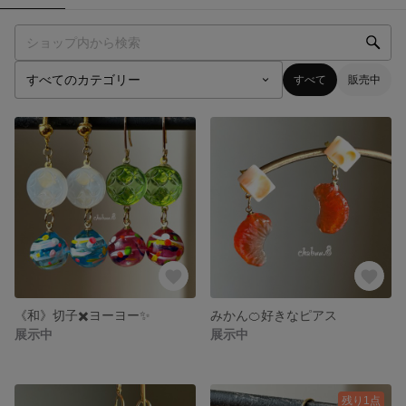
すべて
販売中
《和》切子✖️ヨーヨー✨
みかん🍊好きなピアス
展示中
展示中
残り1点