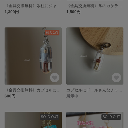
《金具交換無料》氷柱にジャージ君たち
《金具交換無料》氷のカケラにドールさん
1,300円
1,500円
残り1点
《金具交換無料》カプセルにドールさん（片耳用）
カプセルにドールさんなチャーム
600円
展示中
SOLD OUT
SOLD OUT