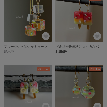
フルーツいっぱいなキューブ🍓🍌🥝
《金具交換無料》スイカなバー🍉
展示中
1,350円
残り1点
残り1点