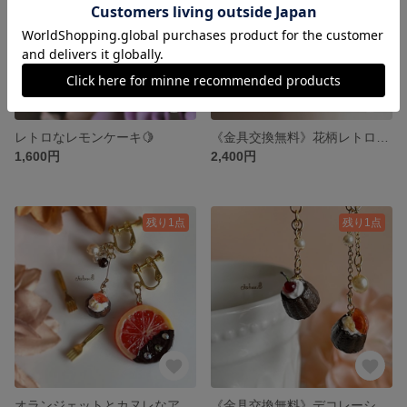
レトロなレモンケーキ🍋
《金具交換無料》花柄レトロなメロンソーダ🌸
1,600円
2,400円
残り1点
残り1点
オランジェットとカヌレなアシンメトリー♪
《金具交換無料》デコレーションなカヌレ🍒🍊