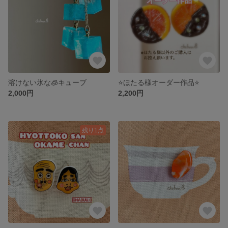
溶けない氷な🧊キューブ
⭐️ほたる様オーダー作品⭐️
2,000円
2,200円
残り1点