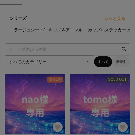
シリーズ
もっと見る
96
点
75
点
100
点
コラージュシート/デザインペーパー
キッズ＆アニマルステッカー
カップルステッカー
カ
すべて
販売中
残り1点
SOLD OUT