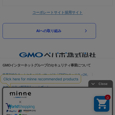
コーポレートサイト
採用サイト
AIへの取り組み
GMOインターネットグループのセキュリティ事業について
世界初総合ネットセキュリティサービス「GMOセキュリティ24」
パスワード漏洩診断
Webサイトリスク診断
セキュリティ相談AIチャットボット
実在証明・盗聴対策
サイバー攻撃対策（GMOサイバーセキュリティ byイエラエ）
サイバー攻撃対策（GMO Flatt Security）
なりすまし対策
セキュリティ事業の軌跡