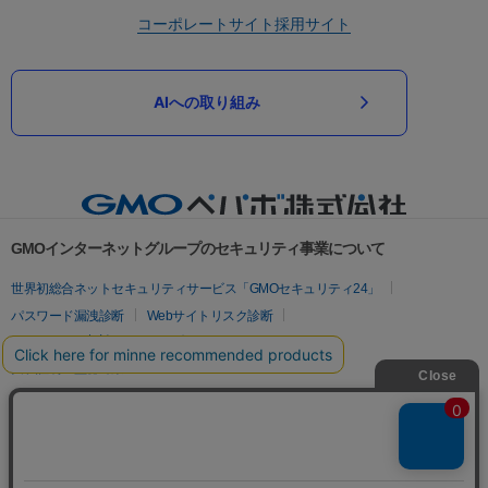
コーポレートサイト
採用サイト
AIへの取り組み
GMOインターネットグループのセキュリティ事業について
世界初総合ネットセキュリティサービス「GMOセキュリティ24」
パスワード漏洩診断
Webサイトリスク診断
セキュリティ相談AIチャットボット
実在証明・盗聴対策
サイバー攻撃対策（GMOサイバーセキュリティ byイエラエ）
サイバー攻撃対策（GMO Flatt Security）
なりすまし対策
セキュリティ事業の軌跡