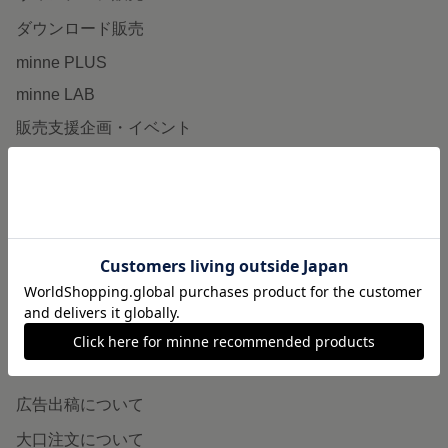
ダウンロード販売
minne PLUS
minne LAB
販売支援企画・イベント
読みもの
minneとものづくりと
minne学習帖
ニュース
minneの本
企業の方へ
広告出稿について
大口注文について