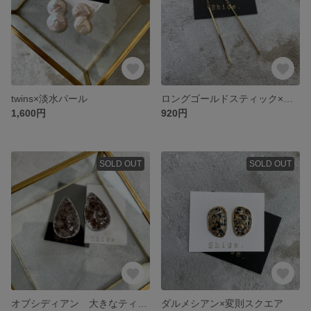
twins×淡水パール
ロングゴールドスティック×揺らし
1,600円
920円
SOLD OUT
SOLD OUT
オブシディアン 大きなティアドロップ
ダルメシアン×変則スクエア