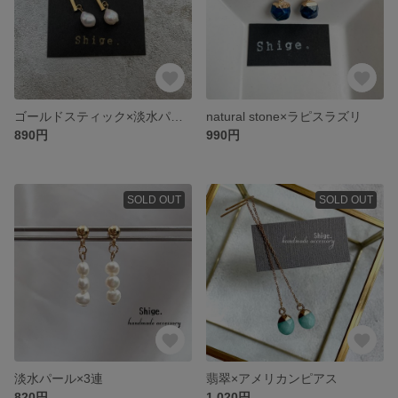
ゴールドスティック×淡水パール
natural stone×ラピスラズリ
890円
990円
SOLD OUT
SOLD OUT
淡水パール×3連
翡翠×アメリカンピアス
820円
1,020円