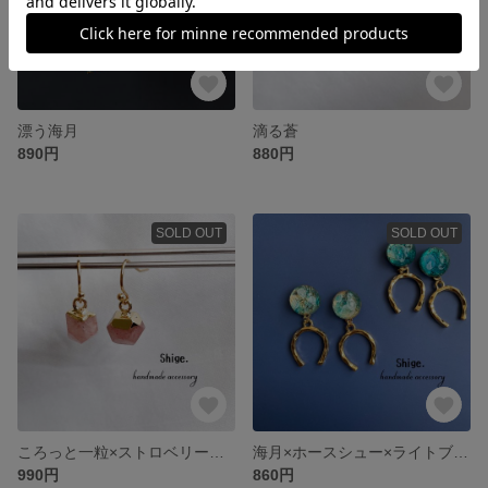
漂う海月
滴る蒼
890円
880円
SOLD OUT
SOLD OUT
ころっと一粒×ストロベリークォーツ
海月×ホースシュー×ライトブルー
990円
860円