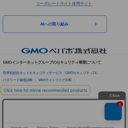
コーポレートサイト
採用サイト
AIへの取り組み
GMOインターネットグループのセキュリティ事業について
世界初総合ネットセキュリティサービス「GMOセキュリティ24」
パスワード漏洩診断
Webサイトリスク診断
セキュリティ相談AIチャットボット
実在証明・盗聴対策
サイバー攻撃対策（GMOサイバーセキュリティ byイエラエ）
サイバー攻撃対策（GMO Flatt Security）
なりすまし対策
セキュリティ事業の軌跡