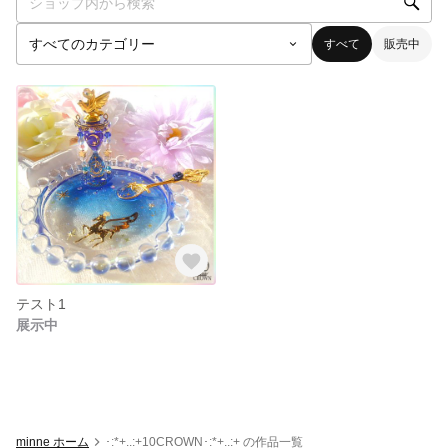
すべて
販売中
テスト1
展示中
minne ホーム
･:*+..:+10CROWN･:*+..:+ の作品一覧