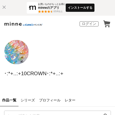
お買いものがもっとお得に
minneのアプリ
インストールする
3
万件以上
ログイン
･:*+..:+10CROWN･:*+..:+
作品一覧
シリーズ
プロフィール
レター