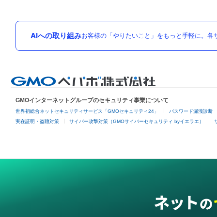
AIへの取り組み
お客様の「やりたいこと」をもっと手軽に。各サ
GMOインターネットグループのセキュリティ事業について
世界初総合ネットセキュリティサービス「GMOセキュリティ24」
パスワード漏洩診断
実在証明・盗聴対策
サイバー攻撃対策（GMOサイバーセキュリティ byイエラエ）