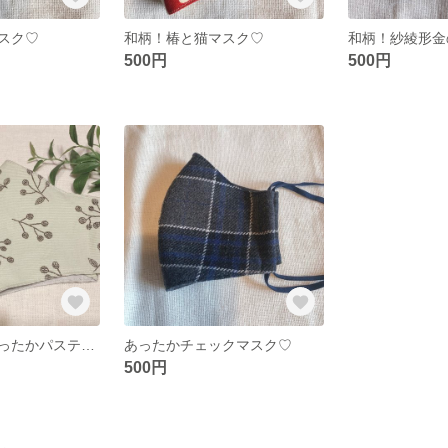
スク♡
和柄！椿と猫マスク♡
和柄！紗綾形金
500円
500円
コーデュロイあったかパステルマスク♡ ウイルス対策！安心3層構造!!
あったかチェックマスク♡
500円