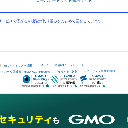
コーポレートサイト
採用サイト
ービスで広がるAI機能の取り組みをまとめて紹介しています。
セキュリティ相談AIチャットボット
Webサイトリスク診断
セキュリティ事業の軌跡
サイバー攻撃対策（GMO Flatt Security）
なりすまし対策