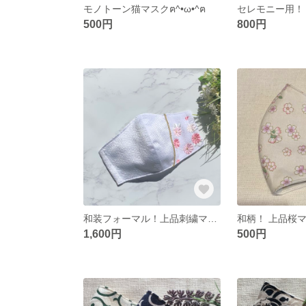
モノトーン猫マスクฅ^•ω•^ฅ
500円
800円
和装フォーマル！上品刺繍マスク(紫小花)♡ 結婚式、卒業式、入学式、成人式などのセレモニー用に✨
和柄！ 上品桜
1,600円
500円