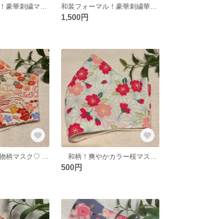
和装フォーマル！豪華刺繍マスク(桜花)♡
和装フォーマル！豪華刺繍華やか黒マスク♡ 結婚式、卒業式、入学式、成人式などのセレモニー用に✨
1,500円
和柄！華やか着物柄マスク♡ ウイルス対策！安心3層構造！！
和柄！爽やかカラー桜マスク♡
500円