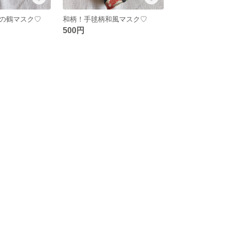
の鶴マスク♡
和柄！手毬柄和風マスク♡
500円