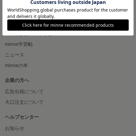
販売支援企画・イベント
読みもの
minneとものづくりと
minne学習帖
ニュース
minneの本
企業の方へ
広告出稿について
大口注文について
ヘルプセンター
お知らせ