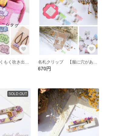
ネームタグ もくもく吹き出しの靴用ネームタグ
名札クリップ 【服に穴があかない】ドットリボン 名札
670円
SOLD OUT