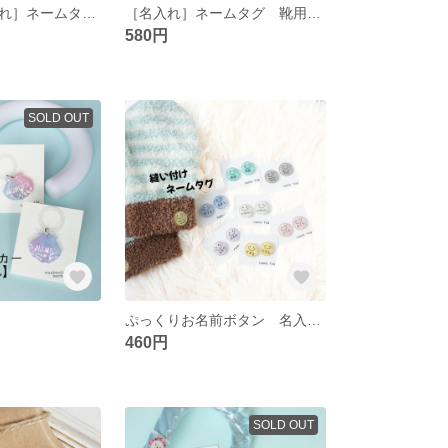
ぷっくり［名入れ］ネームタグ 靴のシューズタグ ドットリボンの靴用ネームタグ 入園入学
［名入れ］ネームタグ 靴用 靴のシューズタグ にこちゃん靴用ネームタグ
580円
SOLD OUT
ぷっくりお名前ボタン 名入れ［縫い付け］ネームタグ 手袋 マフラー ハンドメイド用品 ネームタグ2コ1セット お名前タグ
460円
SOLD OUT