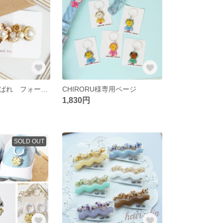
バレッタ お呼ばれ フォーマル 七五三 入学式 卒業式 結婚式
CHIRORU様専用ページ
1,830円
SOLD OUT