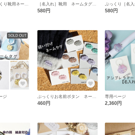
［名入れ］ぷっくり靴用ネームタグ 靴のシューズタグ アイスクリーム靴用ネームタグ 靴の目印
［名入れ］靴用 ネームタグ 靴のシューズタグ 貝殻靴用ネームタグ 入園入学 靴の目印
580円
580円
SOLD OUT
ページ
ぷっくりお名前ボタン ネームタグ 名入れ［縫い付け］ 雲 手袋 マフラー ハンドメイド用品 ネームタグ2コ1セット
専用ページ
460円
2,360円