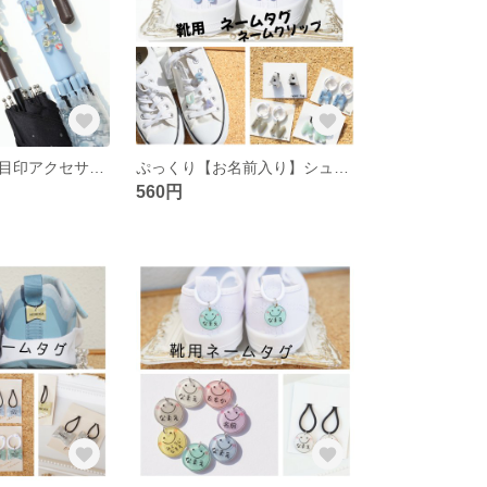
【お名前入り】目印アクセサリー アンブレラマーカー傘用ネームタグ［アルファベット］ プチギフト プレゼント 日傘
ぷっくり【お名前入り】シューズタグ ネームクリップ［アルファベット］ 名札 目印キーホルダー 靴用タグ 入園入学 プチギフト
560円