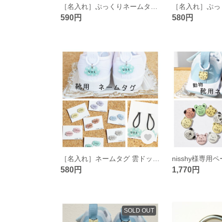
［名入れ］ぷっくりネームタグ 靴用 シューズタグ キラキラ動物の靴用ネームタグ 名入れ 入園入学 プレゼント 靴の目印
590円
580円
［名入れ］ネームタグ 雲ドット柄 靴用ネームタグ お名前入り 入園入学
nisshy様専用
580円
1,770円
SOLD OUT