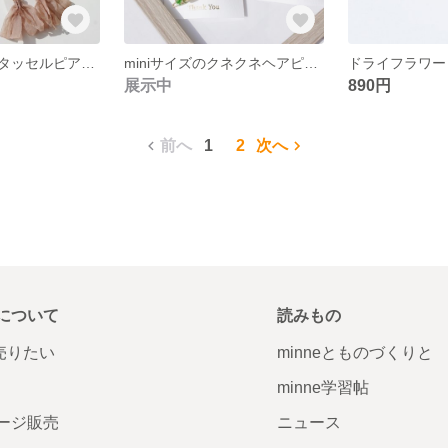
くすみカラーのタッセルピアス、イヤリング
miniサイズのクネクネヘアピン［2本set］
展示中
890円
前へ
1
2
次へ
について
読みもの
で売りたい
minneとものづくりと
minne学習帖
ージ販売
ニュース