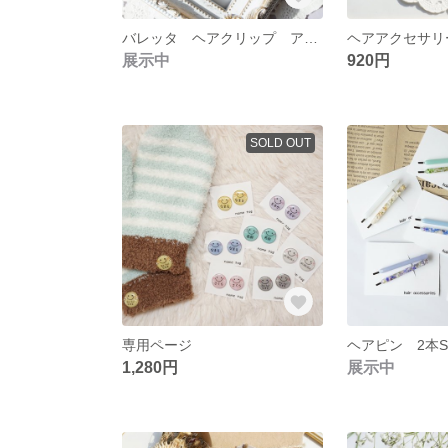
バレッタ ヘアクリップ アンティーク風なヘアアクセサリー 結婚式お呼ばれ
展示中
920円
SOLD OUT
専用ページ
1,280円
展示中