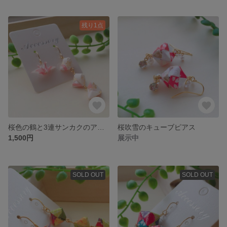
残り1点
桜色の鶴と3連サンカクのアシンメトリーピアス/イヤリング
桜吹雪のキューブピアス
1,500円
展示中
SOLD OUT
SOLD OUT