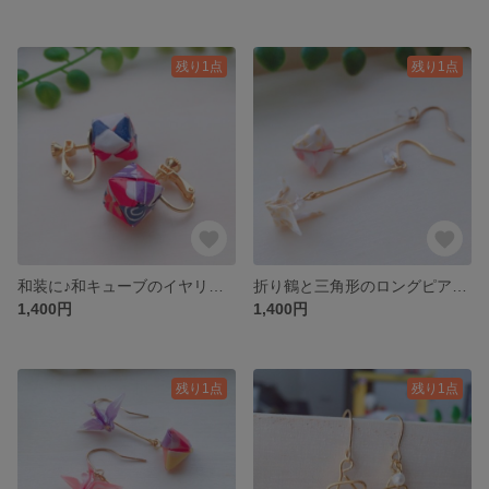
残り1点
残り1点
和装に♪和キューブのイヤリング(赤×紫×藍)
折り鶴と三角形のロングピアス/イヤリング(桜ピンクゴールド)
1,400円
1,400円
残り1点
残り1点