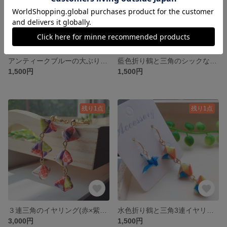
アンティークブルーの大ぶりイヤリング
藍色折り鶴と三角のシックなイヤリング/ピアス
1,500円
1,500円
残り1点
残り1点
３連三角のイヤリング(赤×紫×黄緑)
水色折り鶴と三角3連イヤリング/ピアス(水色&橙&黄)
3,000円
1,500円