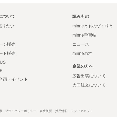
について
読みもの
で売りたい
minneとものづくりと
minne学習帖
ージ販売
ニュース
ード販売
minneの本
LUS
企業の方へ
AB
広告出稿について
企画・イベント
大口注文について
用
プライバシーポリシー
会社概要
採用情報
メディアキット