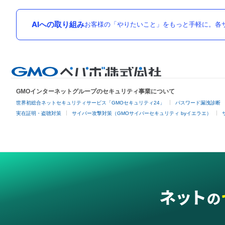
AIへの取り組み
お客様の「やりたいこと」をもっと手軽に。各サ
GMOインターネットグループのセキュリティ事業について
世界初総合ネットセキュリティサービス「GMOセキュリティ24」
パスワード漏洩診断
実在証明・盗聴対策
サイバー攻撃対策（GMOサイバーセキュリティ byイエラエ）