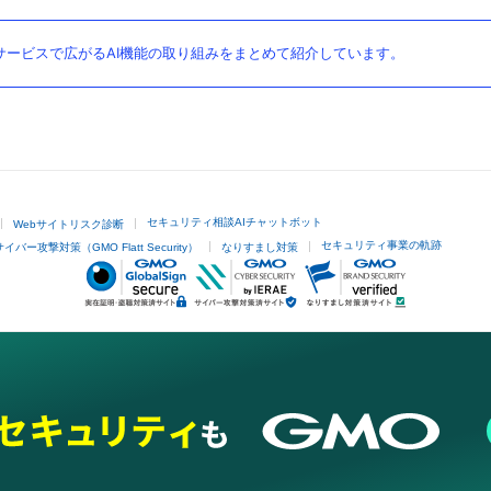
ービスで広がるAI機能の取り組みをまとめて紹介しています。
セキュリティ相談AIチャットボット
Webサイトリスク診断
セキュリティ事業の軌跡
サイバー攻撃対策（GMO Flatt Security）
なりすまし対策