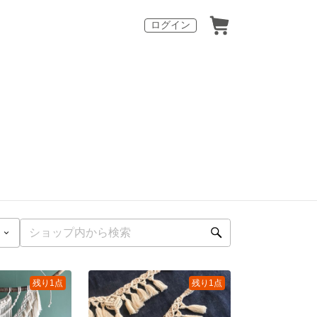
ログイン
残り1点
残り1点