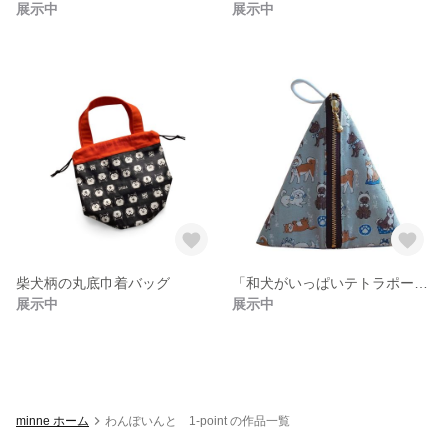
展示中
展示中
柴犬柄の丸底巾着バッグ
「和犬がいっぱいテトラポーチ」
展示中
展示中
minne ホーム
わんぽいんと 1-point の作品一覧