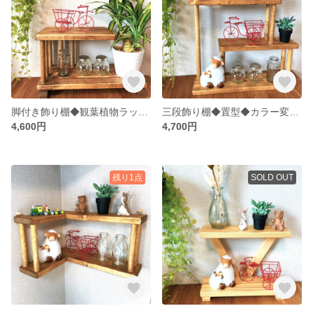
脚付き飾り棚◆観葉植物ラック◆置型シェルフ◆カラー変更可
三段飾り棚◆置型◆カラー変更可
4,600円
4,700円
残り1点
SOLD OUT