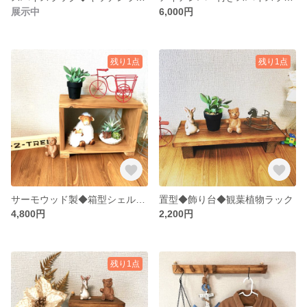
展示中
6,000円
残り1点
残り1点
サーモウッド製◆箱型シェルフ◆ボックス
置型◆飾り台◆観葉植物ラック
4,800円
2,200円
残り1点