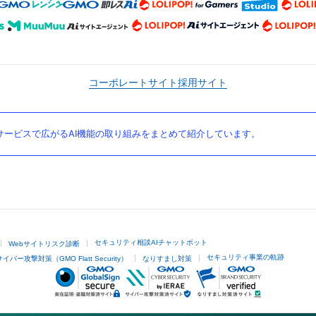
コーポレートサイト
採用サイト
ービスで広がるAI機能の取り組みをまとめて紹介しています。
セキュリティ相談AIチャットボット
Webサイトリスク診断
セキュリティ事業の軌跡
サイバー攻撃対策（GMO Flatt Security）
なりすまし対策