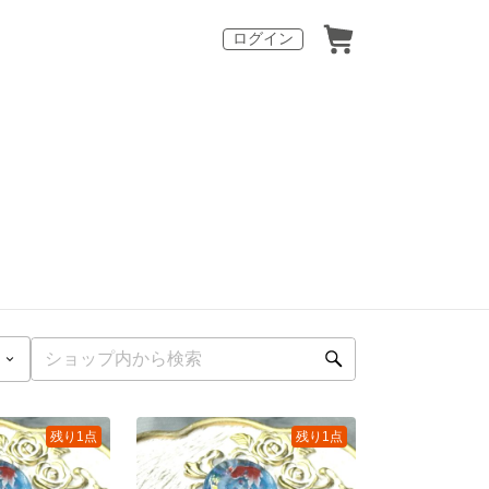
ログイン
残り1点
残り1点