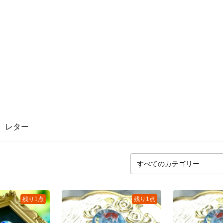
レター
残り1点
残り1点