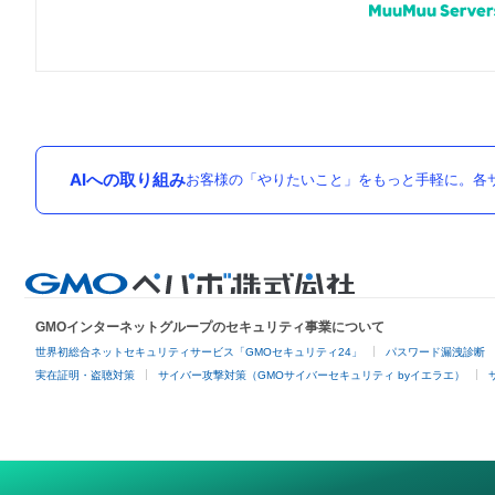
AIへの取り組み
お客様の「やりたいこと」をもっと手軽に。各サ
GMOインターネットグループのセキュリティ事業について
世界初総合ネットセキュリティサービス「GMOセキュリティ24」
パスワード漏洩診断
実在証明・盗聴対策
サイバー攻撃対策（GMOサイバーセキュリティ byイエラエ）