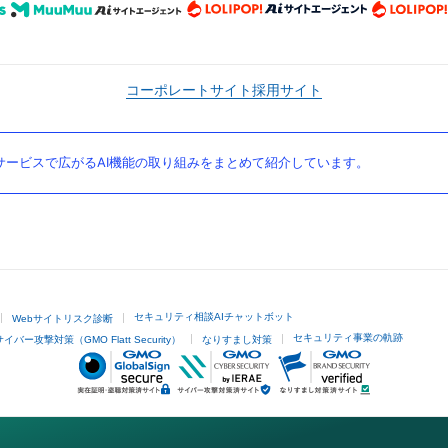
コーポレートサイト
採用サイト
ービスで広がるAI機能の取り組みをまとめて紹介しています。
セキュリティ相談AIチャットボット
Webサイトリスク診断
セキュリティ事業の軌跡
サイバー攻撃対策（GMO Flatt Security）
なりすまし対策