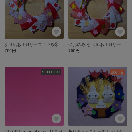
折り紙お正月リース＊つる②
<1点のみ>折り紙お正月リース＊つる①
700円
700円
SOLD OUT
残り1点
<1点のみ>momokofuuta様専用
折り紙お月見リース＊お団子とキキョウ