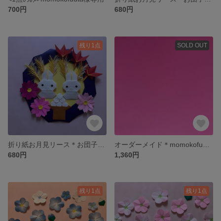
700円
680円
残り1点
SOLD OUT
折り紙お月見リース＊お団子とコスモス
オーダーメイド＊momokofuuta様専用
680円
1,360円
残り1点
残り1点