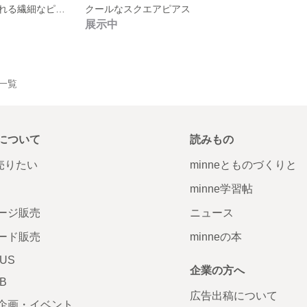
タッセル風＊揺れる繊細なピアス
クールなスクエアピアス
展示中
品一覧
について
読みもの
で売りたい
minneとものづくりと
minne学習帖
ージ販売
ニュース
ード販売
minneの本
LUS
企業の方へ
AB
広告出稿について
企画・イベント