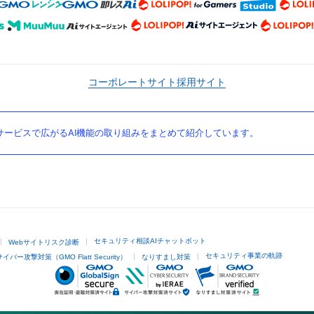
コーポレートサイト
採用サイト
ービスで広がるAI機能の取り組みをまとめて紹介しています。
セキュリティ相談AIチャットボット
Webサイトリスク診断
セキュリティ事業の軌跡
サイバー攻撃対策（GMO Flatt Security）
なりすまし対策