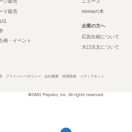
ージ販売
ニュース
ード販売
minneの本
LUS
企業の方へ
AB
広告出稿について
企画・イベント
大口注文について
用
プライバシーポリシー
会社概要
採用情報
メディアキット
©GMO Pepabo, Inc. All rights reserved.