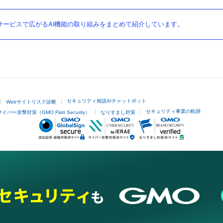
ービスで広がるAI機能の取り組みをまとめて紹介しています。
セキュリティ相談AIチャットボット
Webサイトリスク診断
セキュリティ事業の軌跡
サイバー攻撃対策（GMO Flatt Security）
なりすまし対策