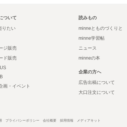
について
読みもの
で売りたい
minneとものづくりと
minne学習帖
ージ販売
ニュース
ード販売
minneの本
LUS
企業の方へ
AB
広告出稿について
企画・イベント
大口注文について
用
プライバシーポリシー
会社概要
採用情報
メディアキット