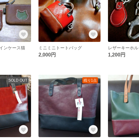
インケース猫
ミニミニトートバッグ
レザーキーホル
2,000円
1,200円
SOLD OUT
残り1点