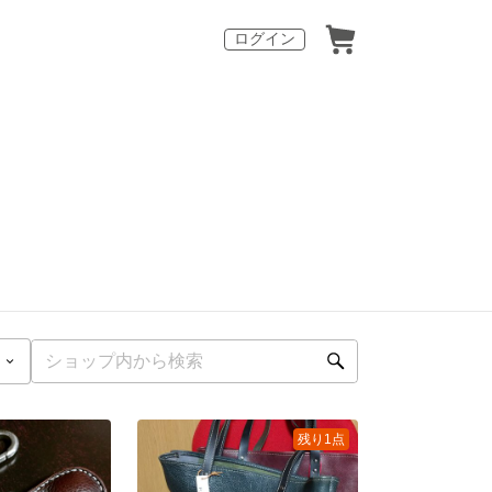
ログイン
残り1点