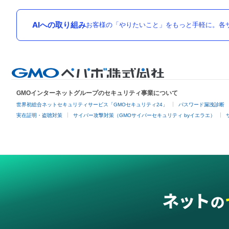
AIへの取り組み
お客様の「やりたいこと」をもっと手軽に。各サ
GMOインターネットグループのセキュリティ事業について
世界初総合ネットセキュリティサービス「GMOセキュリティ24」
パスワード漏洩診断
実在証明・盗聴対策
サイバー攻撃対策（GMOサイバーセキュリティ byイエラエ）